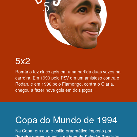
5x2
Romário fez cinco gols em uma partida duas vezes na
carreira. Em 1990 pelo PSV em um amistoso contra o
Rodan, e em 1996 pelo Flamengo, contra o Olaria,
chegou a fazer nove gols em dois jogos.
Copa do Mundo de 1994
Na Copa, em que o estilo pragmático imposto por
Parreira marcou o estilo de jogo da Seleção Brasileira,